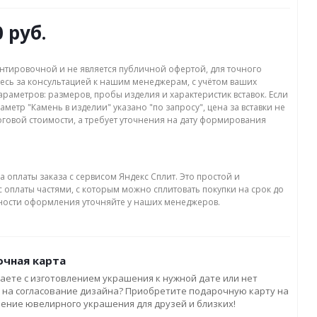
0 руб.
нтировочной и не является публичной офертой, для точного
есь за консультацией к нашим менеджерам, с учётом ваших
раметров: размеров, пробы изделия и характеристик вставок. Если
аметр "Камень в изделии" указано "по запросу", цена за вставки не
оговой стоимости, а требует уточнения на дату формирования
а оплаты заказа с сервисом Яндекс Сплит. Это простой и
 оплаты частями, с которым можно сплитовать покупки на срок до
бности оформления уточняйте у наших менеджеров.
чная карта
аете с изготовлением украшения к нужной дате или нет
 на согласование дизайна? Приобретите подарочную карту на
ление ювелирного украшения для друзей и близких!