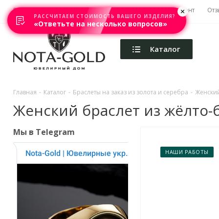
Главная
Акции
Каталоги
Изготовление
Ремонт
Отз
РАССЧИТАЕМ СТОИМОСТЬ ВАШЕГО ИЗДЕЛИЯ?
«Ответьте на несколько вопросов»
Каталог
Главная
-
Каталог
-
Браслеты на заказ из золота и серебра
-
Женский
Женский браслет из жёлто-б
Мы в Telegram
НАШИ РАБОТЫ