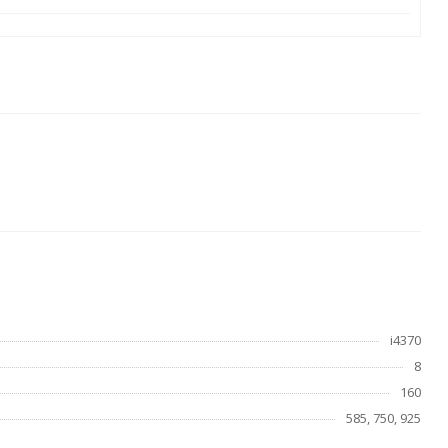
i4370
8
160
585, 750, 925