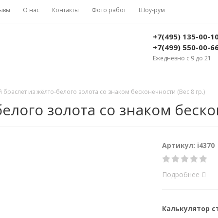
ывы
О нас
Контакты
Фото работ
Шоу-рум
+7(495) 135-00-1
+7(499) 550-00-6
Ежедневно с 9 до 21
 браслет из жёлто-белого золота со знаком бесконечности (Вес 8 гр.)
елого золота со знаком бескон
Артикул: i4370
Подробнее
Калькулятор 