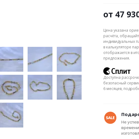
от
47 93
Цена указана орие
расчёта, обращайт
индивидуальных па
в калькуляторе пар
отображается в ит
предложения.
Доступна рассрочк
безопасный сервис
6 месяцев, подро
Подаро
Не успев
времени
изготов