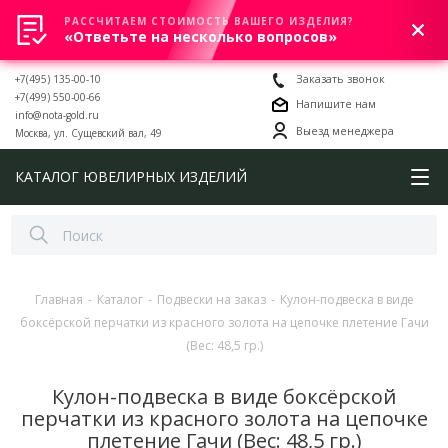
РАССЧИТАЕМ СТОИМОСТЬ ВАШЕГО ИЗДЕЛИЯ?
0
«Ответьте на несколько вопросов»
+7(495) 135-00-10
Заказать звонок
+7(499) 550-00-66
Напишите нам
info@nota-gold.ru
Выезд менеджера
Москва, ул. Сущевский вал, 49
КАТАЛОГ ЮВЕЛИРНЫХ ИЗДЕЛИЙ
Главная
-
Каталог
-
Подвески на заказ
-
Кулон-подвеска в виде
боксёрской перчатки из красного золота на цепочке плетение Гачи
(Вес: 48,5 гр.)
Кулон-подвеска в виде боксёрской
перчатки из красного золота на цепочке
плетение Гачи (Вес: 48,5 гр.)