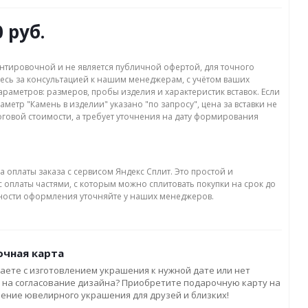
0 руб.
нтировочной и не является публичной офертой, для точного
есь за консультацией к нашим менеджерам, с учётом ваших
раметров: размеров, пробы изделия и характеристик вставок. Если
аметр "Камень в изделии" указано "по запросу", цена за вставки не
оговой стоимости, а требует уточнения на дату формирования
а оплаты заказа с сервисом Яндекс Сплит. Это простой и
 оплаты частями, с которым можно сплитовать покупки на срок до
бности оформления уточняйте у наших менеджеров.
чная карта
аете с изготовлением украшения к нужной дате или нет
 на согласование дизайна? Приобретите подарочную карту на
ление ювелирного украшения для друзей и близких!