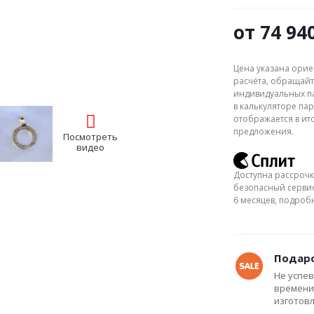
от
74 94
Цена указана орие
расчёта, обращайт
индивидуальных па
в калькуляторе пар
отображается в ит
предложения.
Посмотреть
видео
Доступна рассрочк
безопасный сервис
6 месяцев, подро
Подаро
Не успев
времени
изготов