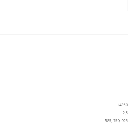
i4350
2,5
585, 750, 925