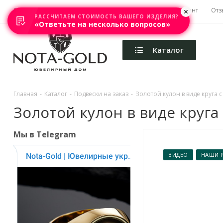
Главная
Акции
Каталоги
Изготовление
Ремонт
Отз
РАССЧИТАЕМ СТОИМОСТЬ ВАШЕГО ИЗДЕЛИЯ?
«Ответьте на несколько вопросов»
Каталог
Главная
-
Каталог
-
Подвески на заказ
-
Золотой кулон в виде круга с
Золотой кулон в виде круга 
Мы в Telegram
ВИДЕО
НАШИ 