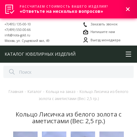
РАССЧИТАЕМ СТОИМОСТЬ ВАШЕГО ИЗДЕЛИЯ?
0
«Ответьте на несколько вопросов»
+7(495) 135-00-10
Заказать звонок
+7(499) 550-00-66
Напишите нам
info@nota-gold.ru
Выезд менеджера
Москва, ул. Сущевский вал, 49
КАТАЛОГ ЮВЕЛИРНЫХ ИЗДЕЛИЙ
Главная
-
Каталог
-
Кольца на заказ
-
Кольцо Лисичка из белого
золота с аметистами (Вес: 2,5 гр.)
Кольцо Лисичка из белого золота с
аметистами (Вес: 2,5 гр.)