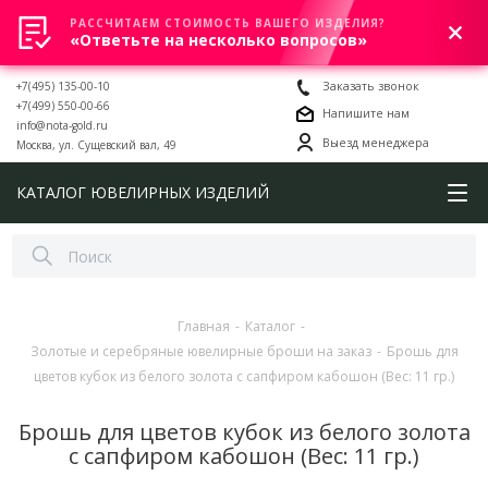
РАССЧИТАЕМ СТОИМОСТЬ ВАШЕГО ИЗДЕЛИЯ?
0
«Ответьте на несколько вопросов»
+7(495) 135-00-10
Заказать звонок
+7(499) 550-00-66
Напишите нам
info@nota-gold.ru
Выезд менеджера
Москва, ул. Сущевский вал, 49
КАТАЛОГ ЮВЕЛИРНЫХ ИЗДЕЛИЙ
Главная
-
Каталог
-
Золотые и серебряные ювелирные броши на заказ
-
Брошь для
цветов кубок из белого золота с сапфиром кабошон (Вес: 11 гр.)
Брошь для цветов кубок из белого золота
с сапфиром кабошон (Вес: 11 гр.)