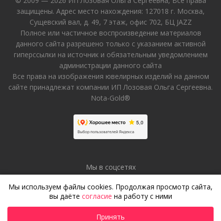
© 2009 — 2026 ИП Лозовая Ольга Сергеевна, Все права
защищены. Адрес место нахождения: 127018 г. Москва,
Сущевский вал, д. 49, 7 этаж, офис 702, БЦ JAZZ
Полное или частичное воспроизведение материалов
данного сайта разрешено только с указанием активной
гиперссылки на источник и обязательным уведомлением
администрации данного сайта
Все права на изображения ювелирных изделий на данном
сайте принадлежат компании ИП Лозовая Ольга Сергеевна.
Nota-Gold®
Мы в соцсетях
Мы используем файлы cookies. Продолжая просмотр сайта,
вы даёте
согласие
на работу с ними
Принять