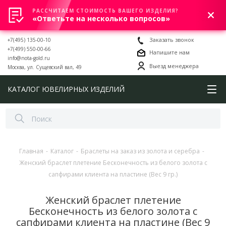
РАССЧИТАЕМ СТОИМОСТЬ ВАШЕГО ИЗДЕЛИЯ?
0
«Ответьте на несколько вопросов»
+7(495) 135-00-10
Заказать звонок
+7(499) 550-00-66
Напишите нам
info@nota-gold.ru
Выезд менеджера
Москва, ул. Сущевский вал, 49
КАТАЛОГ ЮВЕЛИРНЫХ ИЗДЕЛИЙ
Главная
-
Каталог
-
Браслеты на заказ из золота и серебра
-
Женский браслет плетение Бесконечность из белого золота с
сапфирами клиента на пластине (Вес 9 гр.)
Женский браслет плетение
Бесконечность из белого золота с
сапфирами клиента на пластине (Вес 9