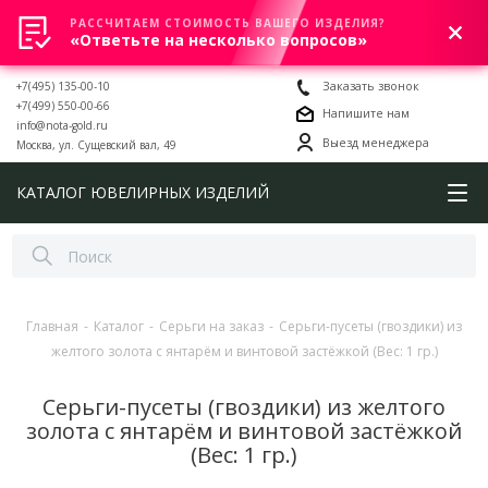
РАССЧИТАЕМ СТОИМОСТЬ ВАШЕГО ИЗДЕЛИЯ?
0
«Ответьте на несколько вопросов»
+7(495) 135-00-10
Заказать звонок
+7(499) 550-00-66
Напишите нам
info@nota-gold.ru
Выезд менеджера
Москва, ул. Сущевский вал, 49
КАТАЛОГ ЮВЕЛИРНЫХ ИЗДЕЛИЙ
Главная
-
Каталог
-
Серьги на заказ
-
Серьги-пусеты (гвоздики) из
желтого золота с янтарём и винтовой застёжкой (Вес: 1 гр.)
Серьги-пусеты (гвоздики) из желтого
золота с янтарём и винтовой застёжкой
(Вес: 1 гр.)