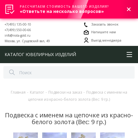
РАССЧИТАЕМ СТОИМОСТЬ ВАШЕГО ИЗДЕЛИЯ?
0
«Ответьте на несколько вопросов»
+7(495) 135-00-10
Заказать звонок
+7(499) 550-00-66
Напишите нам
info@nota-gold.ru
Выезд менеджера
Москва, ул. Сущевский вал, 49
КАТАЛОГ ЮВЕЛИРНЫХ ИЗДЕЛИЙ
Главная
-
Каталог
-
Подвески на заказ
-
Подвеска с именем на
цепочке из красно-белого золота (Вес: 9 гр.)
Подвеска с именем на цепочке из красно-
белого золота (Вес: 9 гр.)