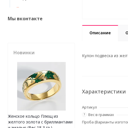
Мы вконтакте
Описание
Новинки
Кулон подвеска из желт
Характеристики
Артикул
Вес в граммах
?
Женское кольцо Плющ из
желтого золота с бриллиантами
Проба (Варианты изгото
и эмалью (Вес 18,3 гр.)