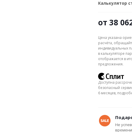
Калькулятор 
от
38 06
Цена указана орие
расчёта, обращайт
индивидуальных па
в калькуляторе пар
отображается в ит
предложения.
Доступна рассрочк
безопасный сервис
6 месяцев, подро
Подаро
Не успев
времени