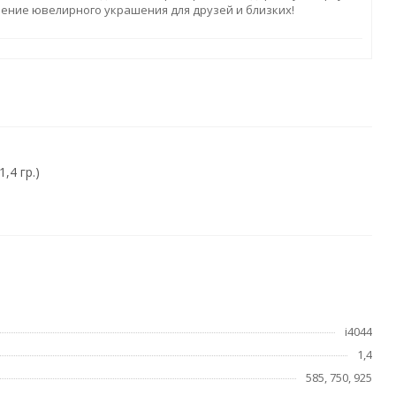
ление ювелирного украшения для друзей и близких!
,4 гр.)
i4044
1,4
585, 750, 925