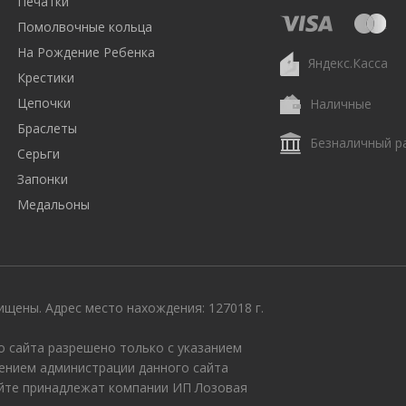
Печатки
Помолвочные кольца
На Рождение Ребенка
Яндекс.Касса
Крестики
Цепочки
Наличные
Браслеты
Безналичный р
Серьги
Запонки
Медальоны
щены. Адрес место нахождения: 127018 г.
 сайта разрешено только с указанием
ением администрации данного сайта
айте принадлежат компании ИП Лозовая