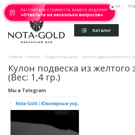
Главная
Акции
Каталоги
Изготовление
Ремонт
Отз
РАССЧИТАЕМ СТОИМОСТЬ ВАШЕГО ИЗДЕЛИЯ?
«Ответьте на несколько вопросов»
Каталог
Главная
-
Каталог
-
Подвески на заказ
-
Кулон подвеска из желтого з
Кулон подвеска из желтого
(Вес: 1,4 гр.)
Мы в Telegram