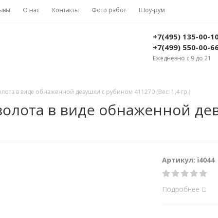
ывы
О нас
Контакты
Фото работ
Шоу-рум
+7(495) 135-00-1
+7(499) 550-00-6
Ежедневно с 9 до 21
олота в виде обнаженной девушки с рубином 411270 (Вес: 1,4 гр.)
 золота в виде обнаженной де
Артикул: i4044
Подробнее