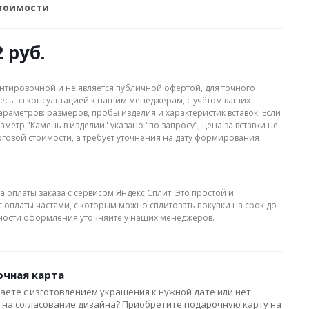
стоимости
2 руб.
нтировочной и не является публичной офертой, для точного
есь за консультацией к нашим менеджерам, с учётом ваших
раметров: размеров, пробы изделия и характеристик вставок. Если
аметр "Камень в изделии" указано "по запросу", цена за вставки не
оговой стоимости, а требует уточнения на дату формирования
а оплаты заказа с сервисом Яндекс Сплит. Это простой и
 оплаты частями, с которым можно сплитовать покупки на срок до
бности оформления уточняйте у наших менеджеров.
чная карта
аете с изготовлением украшения к нужной дате или нет
 на согласование дизайна? Приобретите подарочную карту на