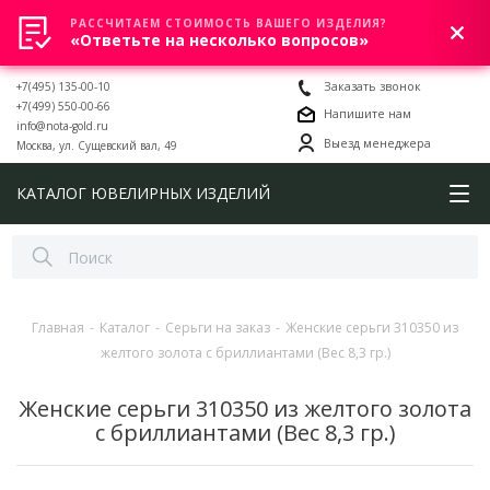
РАССЧИТАЕМ СТОИМОСТЬ ВАШЕГО ИЗДЕЛИЯ?
0
«Ответьте на несколько вопросов»
+7(495) 135-00-10
Заказать звонок
+7(499) 550-00-66
Напишите нам
info@nota-gold.ru
Выезд менеджера
Москва, ул. Сущевский вал, 49
КАТАЛОГ ЮВЕЛИРНЫХ ИЗДЕЛИЙ
Главная
-
Каталог
-
Серьги на заказ
-
Женские серьги 310350 из
желтого золота с бриллиантами (Вес 8,3 гр.)
Женские серьги 310350 из желтого золота
с бриллиантами (Вес 8,3 гр.)