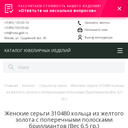
РАССЧИТАЕМ СТОИМОСТЬ ВАШЕГО ИЗДЕЛИЯ?
0
«Ответьте на несколько вопросов»
+7(495) 135-00-10
Заказать звонок
+7(499) 550-00-66
Напишите нам
info@nota-gold.ru
Выезд менеджера
Москва, ул. Сущевский вал, 49
КАТАЛОГ ЮВЕЛИРНЫХ ИЗДЕЛИЙ
Главная
-
Каталог
-
Серьги на заказ
-
Женские серьги 310480 кольца
из желтого золота с поперечными полосками бриллиантов (Вес 6,5
гр.)
Женские серьги 310480 кольца из желтого
золота с поперечными полосками
бриллиантов (Вес 6,5 гр.)