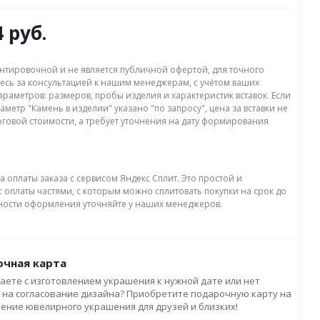
4 руб.
нтировочной и не является публичной офертой, для точного
есь за консультацией к нашим менеджерам, с учётом ваших
раметров: размеров, пробы изделия и характеристик вставок. Если
аметр "Камень в изделии" указано "по запросу", цена за вставки не
оговой стоимости, а требует уточнения на дату формирования
а оплаты заказа с сервисом Яндекс Сплит. Это простой и
 оплаты частями, с которым можно сплитовать покупки на срок до
бности оформления уточняйте у наших менеджеров.
чная карта
аете с изготовлением украшения к нужной дате или нет
 на согласование дизайна? Приобретите подарочную карту на
ление ювелирного украшения для друзей и близких!