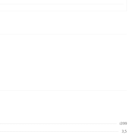
i399
3,5