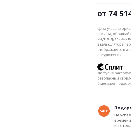
от
74 51
Цена указана орие
расчёта, обращайт
индивидуальных па
в калькуляторе пар
отображается в ит
предложения.
Доступна рассрочк
безопасный сервис
6 месяцев, подро
Подаро
Не успев
времени
изготов