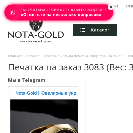
Главная
Акции
Каталоги
Изготовление
Ремонт
Отз
РАССЧИТАЕМ СТОИМОСТЬ ВАШЕГО ИЗДЕЛИЯ?
«Ответьте на несколько вопросов»
Каталог
Главная
-
Каталог
-
Мужские кольца печатки и перстни на заказ
-
Печ
Печатка на заказ 3083 (Вес: 3,
Мы в Telegram