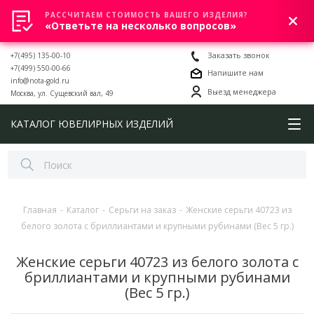
РАССЧИТАЕМ СТОИМОСТЬ ВАШЕГО ИЗДЕЛИЯ?
0
«Ответьте на несколько вопросов»
+7(495) 135-00-10
Заказать звонок
+7(499) 550-00-66
Напишите нам
info@nota-gold.ru
Выезд менеджера
Москва, ул. Сущевский вал, 49
КАТАЛОГ ЮВЕЛИРНЫХ ИЗДЕЛИЙ
Главная
-
Каталог
-
Серьги на заказ
-
Женские серьги 40723 из
белого золота с бриллиантами и крупными рубинами (Вес 5 гр.)
Женские серьги 40723 из белого золота с
бриллиантами и крупными рубинами
(Вес 5 гр.)