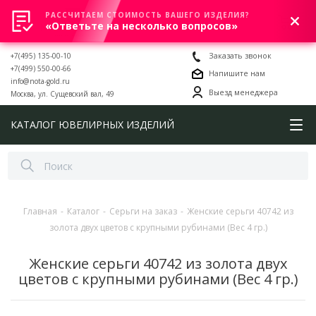
РАССЧИТАЕМ СТОИМОСТЬ ВАШЕГО ИЗДЕЛИЯ?
0
«Ответьте на несколько вопросов»
+7(495) 135-00-10
Заказать звонок
+7(499) 550-00-66
Напишите нам
info@nota-gold.ru
Выезд менеджера
Москва, ул. Сущевский вал, 49
КАТАЛОГ ЮВЕЛИРНЫХ ИЗДЕЛИЙ
Главная
-
Каталог
-
Серьги на заказ
-
Женские серьги 40742 из
золота двух цветов с крупными рубинами (Вес 4 гр.)
Женские серьги 40742 из золота двух
цветов с крупными рубинами (Вес 4 гр.)