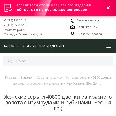
РАССЧИТАЕМ СТОИМОСТЬ ВАШЕГО ИЗДЕЛИЯ?
0
«Ответьте на несколько вопросов»
+7(495) 135-00-10
Заказать звонок
+7(499) 550-00-66
Напишите нам
info@nota-gold.ru
Выезд менеджера
Москва, ул. Сущевский вал, 49
КАТАЛОГ ЮВЕЛИРНЫХ ИЗДЕЛИЙ
Главная
-
Каталог
-
Серьги на заказ
-
Женские серьги 40800 цветки
из красного золота с изумрудами и рубинами (Вес 2,4 гр.)
Женские серьги 40800 цветки из красного
золота с изумрудами и рубинами (Вес 2,4
гр.)