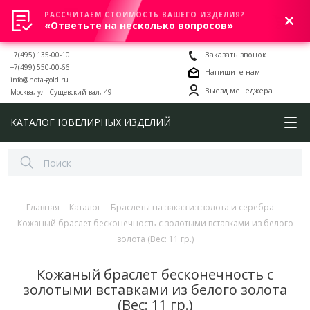
РАССЧИТАЕМ СТОИМОСТЬ ВАШЕГО ИЗДЕЛИЯ?
0
«Ответьте на несколько вопросов»
+7(495) 135-00-10
Заказать звонок
+7(499) 550-00-66
Напишите нам
info@nota-gold.ru
Выезд менеджера
Москва, ул. Сущевский вал, 49
КАТАЛОГ ЮВЕЛИРНЫХ ИЗДЕЛИЙ
Главная
-
Каталог
-
Браслеты на заказ из золота и серебра
-
Кожаный браслет бесконечность с золотыми вставками из белого
золота (Вес: 11 гр.)
Кожаный браслет бесконечность с
золотыми вставками из белого золота
(Вес: 11 гр.)