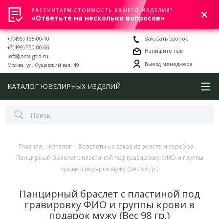
РАССЧИТАЕМ СТОИМОСТЬ ВАШЕГО ИЗДЕЛИЯ?
0
«Ответьте на несколько вопросов»
+7(495) 135-00-10
Заказать звонок
+7(499) 550-00-66
Напишите нам
info@nota-gold.ru
Выезд менеджера
Москва, ул. Сущевский вал, 49
КАТАЛОГ ЮВЕЛИРНЫХ ИЗДЕЛИЙ
Главная
-
Каталог
-
Браслеты на заказ из золота и серебра
-
Панцирный браслет с пластиной под гравировку ФИО и группы
крови в подарок мужу (Вес 98 гр.)
Панцирный браслет с пластиной под
гравировку ФИО и группы крови в
подарок мужу (Вес 98 гр.)