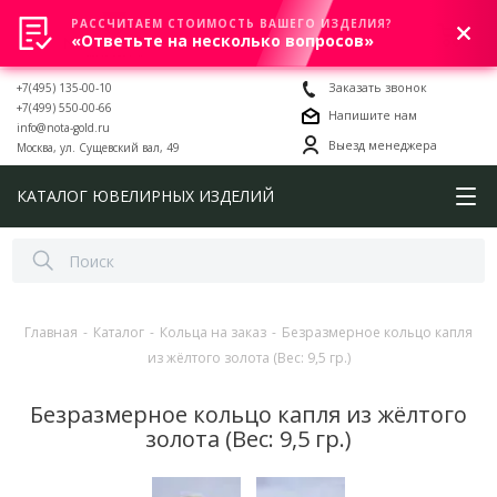
РАССЧИТАЕМ СТОИМОСТЬ ВАШЕГО ИЗДЕЛИЯ?
0
«Ответьте на несколько вопросов»
+7(495) 135-00-10
Заказать звонок
+7(499) 550-00-66
Напишите нам
info@nota-gold.ru
Выезд менеджера
Москва, ул. Сущевский вал, 49
КАТАЛОГ ЮВЕЛИРНЫХ ИЗДЕЛИЙ
Главная
-
Каталог
-
Кольца на заказ
-
Безразмерное кольцо капля
из жёлтого золота (Вес: 9,5 гр.)
Безразмерное кольцо капля из жёлтого
золота (Вес: 9,5 гр.)