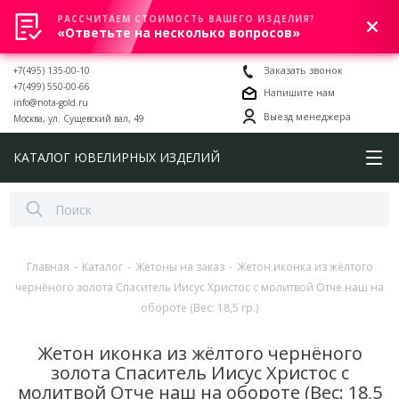
РАССЧИТАЕМ СТОИМОСТЬ ВАШЕГО ИЗДЕЛИЯ?
0
«Ответьте на несколько вопросов»
+7(495) 135-00-10
Заказать звонок
+7(499) 550-00-66
Напишите нам
info@nota-gold.ru
Выезд менеджера
Москва, ул. Сущевский вал, 49
КАТАЛОГ ЮВЕЛИРНЫХ ИЗДЕЛИЙ
Главная
-
Каталог
-
Жетоны на заказ
-
Жетон иконка из жёлтого
чернёного золота Спаситель Иисус Христос с молитвой Отче наш на
обороте (Вес: 18,5 гр.)
Жетон иконка из жёлтого чернёного
золота Спаситель Иисус Христос с
молитвой Отче наш на обороте (Вес: 18,5