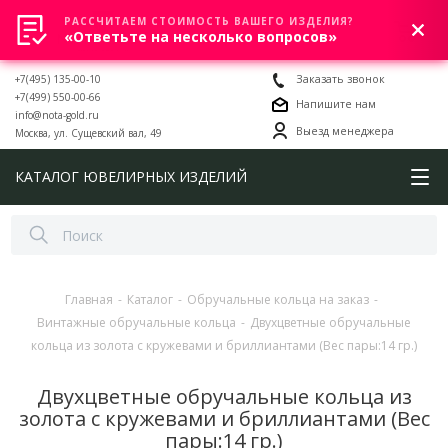
РАССЧИТАЕМ СТОИМОСТЬ ВАШЕГО ИЗДЕЛИЯ?
0
«Ответьте на несколько вопросов»
+7(495) 135-00-10
Заказать звонок
+7(499) 550-00-66
Напишите нам
info@nota-gold.ru
Выезд менеджера
Москва, ул. Сущевский вал, 49
КАТАЛОГ ЮВЕЛИРНЫХ ИЗДЕЛИЙ
Главная
-
Каталог
-
Обручальные кольца на заказ
-
Винтажные обручальные кольца
-
Двухцветные обручальные
кольца из золота с кружевами и бриллиантами (Вес пары:14 гр.)
Двухцветные обручальные кольца из
золота с кружевами и бриллиантами (Вес
пары:14 гр.)