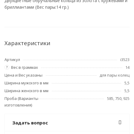
Двухцветные обручальные кольца из золота с кружевами и
бриллиантами (Вес пары:14 гр.)
Характеристики
Артикул
i3523
Вес в граммах
14
?
Цена и Вес указаны
для пары колец
Ширина мужского в мм
5,5
Ширина женского в мм
5,5
Проба (Варианты
585, 750, 925
изготовления)
Задать вопрос