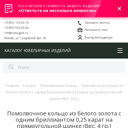
РАССЧИТАЕМ СТОИМОСТЬ ВАШЕГО ИЗДЕЛИЯ?
0
«Ответьте на несколько вопросов»
+7(495) 135-00-10
Заказать звонок
+7(499) 550-00-66
Напишите нам
info@nota-gold.ru
Выезд менеджера
Москва, ул. Сущевский вал, 49
КАТАЛОГ ЮВЕЛИРНЫХ ИЗДЕЛИЙ
Главная
-
Каталог
-
Помолвочные кольца
-
Помолвочное кольцо из
белого золота с одним бриллиантом 0,25 карат на прямоугольной
шинке (Вес: 4 гр.)
Помолвочное кольцо из белого золота с
одним бриллиантом 0,25 карат на
прямоугольной шинке (Вес: 4 гр.)