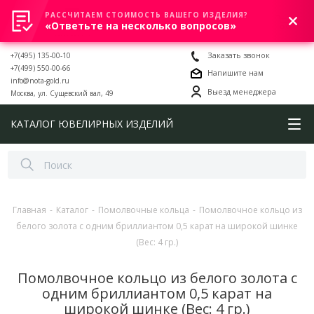
РАССЧИТАЕМ СТОИМОСТЬ ВАШЕГО ИЗДЕЛИЯ?
0
«Ответьте на несколько вопросов»
+7(495) 135-00-10
Заказать звонок
+7(499) 550-00-66
Напишите нам
info@nota-gold.ru
Выезд менеджера
Москва, ул. Сущевский вал, 49
КАТАЛОГ ЮВЕЛИРНЫХ ИЗДЕЛИЙ
Главная
-
Каталог
-
Помолвочные кольца
-
Помолвочное кольцо из
белого золота с одним бриллиантом 0,5 карат на широкой шинке
(Вес: 4 гр.)
Помолвочное кольцо из белого золота с
одним бриллиантом 0,5 карат на
широкой шинке (Вес: 4 гр.)