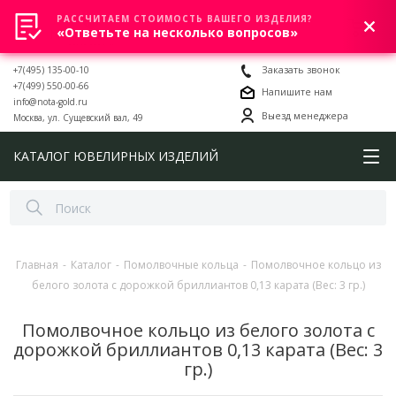
РАССЧИТАЕМ СТОИМОСТЬ ВАШЕГО ИЗДЕЛИЯ?
0
«Ответьте на несколько вопросов»
+7(495) 135-00-10
Заказать звонок
+7(499) 550-00-66
Напишите нам
info@nota-gold.ru
Выезд менеджера
Москва, ул. Сущевский вал, 49
КАТАЛОГ ЮВЕЛИРНЫХ ИЗДЕЛИЙ
Главная
-
Каталог
-
Помолвочные кольца
-
Помолвочное кольцо из
белого золота с дорожкой бриллиантов 0,13 карата (Вес: 3 гр.)
Помолвочное кольцо из белого золота с
дорожкой бриллиантов 0,13 карата (Вес: 3
гр.)