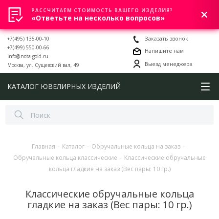
РАССЧИТАЕМ СТОИМОСТЬ ВАШЕГО ИЗДЕЛИЯ?
0
«Ответьте на несколько вопросов»
+7(495) 135-00-10
Заказать звонок
+7(499) 550-00-66
Напишите нам
info@nota-gold.ru
Выезд менеджера
Москва, ул. Сущевский вал, 49
КАТАЛОГ ЮВЕЛИРНЫХ ИЗДЕЛИЙ
Главная
-
Каталог
-
Обручальные кольца на заказ
-
Обручальные кольца классические
-
Классические обручальные
кольца гладкие на заказ (Вес пары: 10 гр.)
Классические обручальные кольца
гладкие на заказ (Вес пары: 10 гр.)