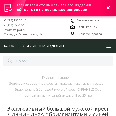
РАССЧИТАЕМ СТОИМОСТЬ ВАШЕГО ИЗДЕЛИЯ?
0
«Ответьте на несколько вопросов»
+7(495) 135-00-10
Заказать звонок
+7(499) 550-00-66
Напишите нам
info@nota-gold.ru
Выезд менеджера
Москва, ул. Сущевский вал, 49
КАТАЛОГ ЮВЕЛИРНЫХ ИЗДЕЛИЙ
Главная
-
Каталог
-
Золотые и серебряные кресты - мужские и женские на заказ
-
Эксклюзивный большой мужской крест СИЯНИЕ ДУХА с
бриллиантами и синей эмалью (Вес: 25 гр.)
Эксклюзивный большой мужской крест
СИЯНИЕ ДУХА с бриллиантами и синей