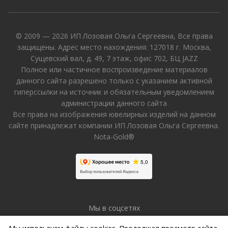
© 2009 — 2026 ИП Лозовая Ольга Сергеевна, Все права
защищены. Адрес место нахождения: 127018 г. Москва,
Сущевский вал, д. 49, 7 этаж, офис 702, БЦ JAZZ
Полное или частичное воспроизведение материалов
данного сайта разрешено только с указанием активной
гиперссылки на источник и обязательным уведомлением
администрации данного сайта
Все права на изображения ювелирных изделий на данном
сайте принадлежат компании ИП Лозовая Ольга Сергеевна.
Nota-Gold®
Мы в соцсетях