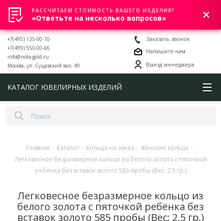
РАССЧИТАЕМ СТОИМОСТЬ ВАШЕГО ИЗДЕЛИЯ?
0
«Ответьте на несколько вопросов»
+7(495) 135-00-10
Заказать звонок
+7(499) 550-00-66
Напишите нам
info@nota-gold.ru
Выезд менеджера
Москва, ул. Сущевский вал, 49
КАТАЛОГ ЮВЕЛИРНЫХ ИЗДЕЛИЙ
Главная
-
Каталог
-
Кольца на заказ
-
Женские кольца
-
Легковесное безразмерное кольцо из белого золота с пяточкой
ребёнка без вставок золото 585 пробы (Вес: 2,5 гр.)
Легковесное безразмерное кольцо из
белого золота с пяточкой ребёнка без
вставок золото 585 пробы (Вес: 2,5 гр.)