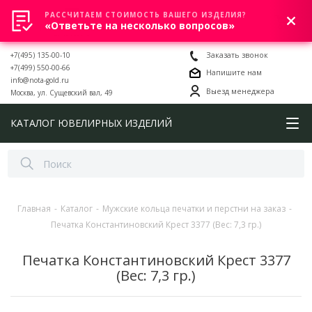
РАССЧИТАЕМ СТОИМОСТЬ ВАШЕГО ИЗДЕЛИЯ?
0
«Ответьте на несколько вопросов»
+7(495) 135-00-10
Заказать звонок
+7(499) 550-00-66
Напишите нам
info@nota-gold.ru
Выезд менеджера
Москва, ул. Сущевский вал, 49
КАТАЛОГ ЮВЕЛИРНЫХ ИЗДЕЛИЙ
Главная
-
Каталог
-
Мужские кольца печатки и перстни на заказ
-
Печатка Константиновский Крест 3377 (Вес: 7,3 гр.)
Печатка Константиновский Крест 3377
(Вес: 7,3 гр.)