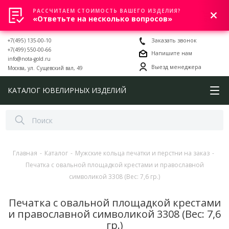
РАССЧИТАЕМ СТОИМОСТЬ ВАШЕГО ИЗДЕЛИЯ?
0
«Ответьте на несколько вопросов»
+7(495) 135-00-10
Заказать звонок
+7(499) 550-00-66
Напишите нам
info@nota-gold.ru
Выезд менеджера
Москва, ул. Сущевский вал, 49
КАТАЛОГ ЮВЕЛИРНЫХ ИЗДЕЛИЙ
Главная
-
Каталог
-
Мужские кольца печатки и перстни на заказ
-
Печатка с овальной площадкой крестами и православной
символикой 3308 (Вес: 7,6 гр.)
Печатка с овальной площадкой крестами
и православной символикой 3308 (Вес: 7,6
гр.)