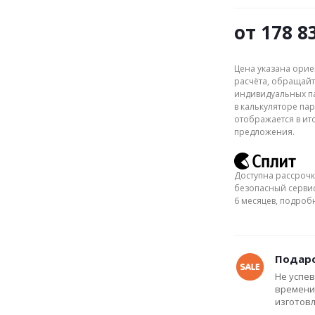
от
178 8
Цена указана орие
расчёта, обращайт
индивидуальных па
в калькуляторе пар
отображается в ит
предложения.
Доступна рассрочк
безопасный сервис
6 месяцев, подро
Подаро
Не успев
времени
изготов