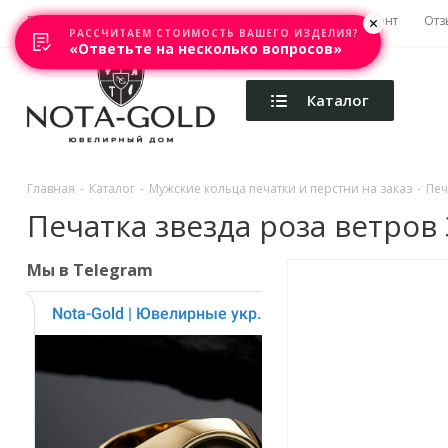
Главная
Акции
Каталоги
Изготовление
Ремонт
Отз
РАССЧИТАЕМ СТОИМОСТЬ ВАШЕГО ИЗДЕЛИЯ?
«Ответьте на несколько вопросов»
Каталог
Главная
-
Каталог
-
Мужские кольца печатки и перстни на заказ
-
Печ
Печатка звезда роза ветров 31
Мы в Telegram