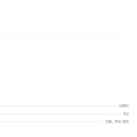
i2861
6,2
585, 750, 925