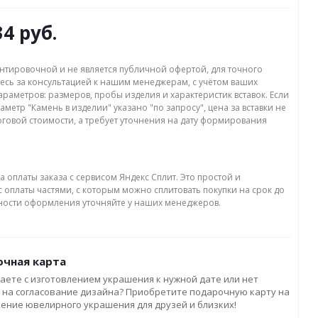
34 руб.
нтировочной и не является публичной офертой, для точного
есь за консультацией к нашим менеджерам, с учётом ваших
раметров: размеров, пробы изделия и характеристик вставок. Если
аметр "Камень в изделии" указано "по запросу", цена за вставки не
оговой стоимости, а требует уточнения на дату формирования
а оплаты заказа с сервисом Яндекс Сплит. Это простой и
 оплаты частями, с которым можно сплитовать покупки на срок до
бности оформления уточняйте у наших менеджеров.
чная карта
аете с изготовлением украшения к нужной дате или нет
 на согласование дизайна? Приобретите подарочную карту на
ление ювелирного украшения для друзей и близких!