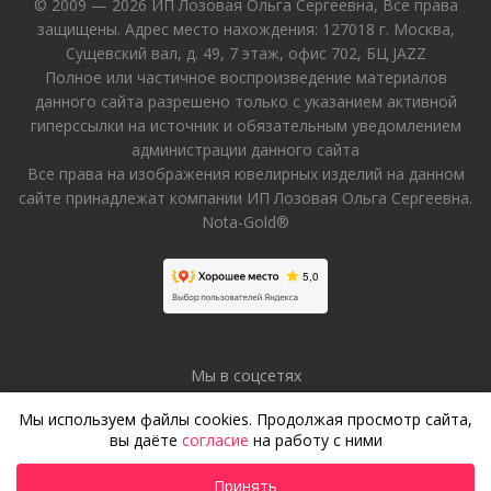
© 2009 — 2026 ИП Лозовая Ольга Сергеевна, Все права
защищены. Адрес место нахождения: 127018 г. Москва,
Сущевский вал, д. 49, 7 этаж, офис 702, БЦ JAZZ
Полное или частичное воспроизведение материалов
данного сайта разрешено только с указанием активной
гиперссылки на источник и обязательным уведомлением
администрации данного сайта
Все права на изображения ювелирных изделий на данном
сайте принадлежат компании ИП Лозовая Ольга Сергеевна.
Nota-Gold®
Мы в соцсетях
Мы используем файлы cookies. Продолжая просмотр сайта,
вы даёте
согласие
на работу с ними
Принять