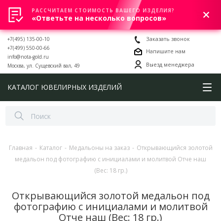
РАССЧИТАЕМ СТОИМОСТЬ ВАШЕГО ИЗДЕЛИЯ?
0
«Ответьте на несколько вопросов»
+7(495) 135-00-10
Заказать звонок
+7(499) 550-00-66
Напишите нам
info@nota-gold.ru
Выезд менеджера
Москва, ул. Сущевский вал, 49
КАТАЛОГ ЮВЕЛИРНЫХ ИЗДЕЛИЙ
Главная
-
Каталог
-
Медальоны на заказ
-
Открывающийся золотой
медальон под фотографию с инициалами и молитвой Отче наш
(Вес: 18 гр.)
Открывающийся золотой медальон под
фотографию с инициалами и молитвой
Отче наш (Вес: 18 гр.)