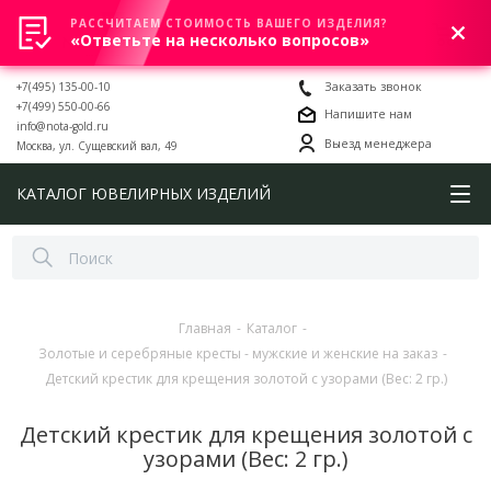
РАССЧИТАЕМ СТОИМОСТЬ ВАШЕГО ИЗДЕЛИЯ?
0
«Ответьте на несколько вопросов»
+7(495) 135-00-10
Заказать звонок
+7(499) 550-00-66
Напишите нам
info@nota-gold.ru
Выезд менеджера
Москва, ул. Сущевский вал, 49
КАТАЛОГ ЮВЕЛИРНЫХ ИЗДЕЛИЙ
Главная
-
Каталог
-
Золотые и серебряные кресты - мужские и женские на заказ
-
Детский крестик для крещения золотой с узорами (Вес: 2 гр.)
Детский крестик для крещения золотой с
узорами (Вес: 2 гр.)