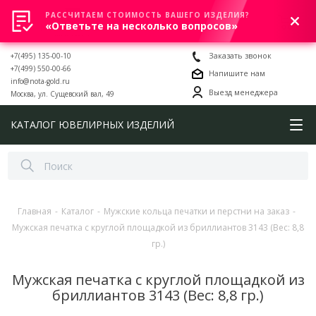
РАССЧИТАЕМ СТОИМОСТЬ ВАШЕГО ИЗДЕЛИЯ?
0
«Ответьте на несколько вопросов»
+7(495) 135-00-10
Заказать звонок
+7(499) 550-00-66
Напишите нам
info@nota-gold.ru
Выезд менеджера
Москва, ул. Сущевский вал, 49
КАТАЛОГ ЮВЕЛИРНЫХ ИЗДЕЛИЙ
Главная
-
Каталог
-
Мужские кольца печатки и перстни на заказ
-
Мужская печатка с круглой площадкой из бриллиантов 3143 (Вес: 8,8
гр.)
Мужская печатка с круглой площадкой из
бриллиантов 3143 (Вес: 8,8 гр.)