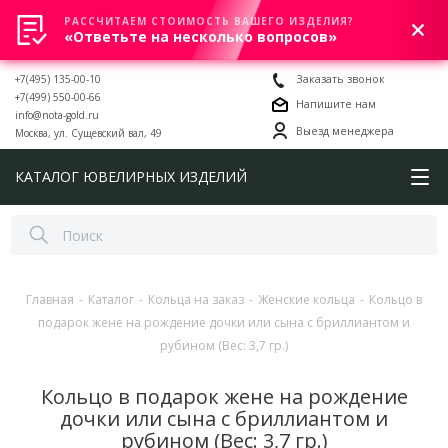
РАССЧИТАЕМ СТОИМОСТЬ ВАШЕГО ИЗДЕЛИЯ?
0
«Ответьте на несколько вопросов»
+7(495) 135-00-10
Заказать звонок
+7(499) 550-00-66
Напишите нам
info@nota-gold.ru
Выезд менеджера
Москва, ул. Сущевский вал, 49
КАТАЛОГ ЮВЕЛИРНЫХ ИЗДЕЛИЙ
Главная
-
Каталог
-
Кольца на заказ
-
Женские кольца
-
Кольцо в
подарок жене на рождение дочки или сына с бриллиантом и
рубином (Вес: 3,7 гр.)
Кольцо в подарок жене на рождение
дочки или сына с бриллиантом и
рубином (Вес: 3,7 гр.)