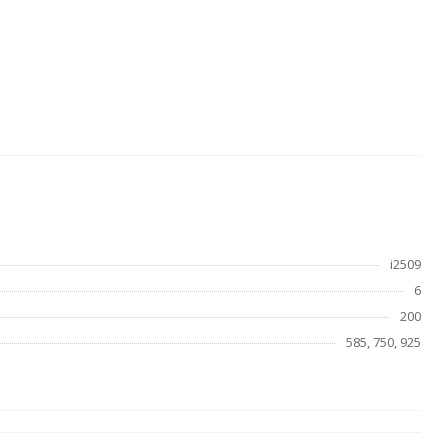
i2509
6
200
585, 750, 925