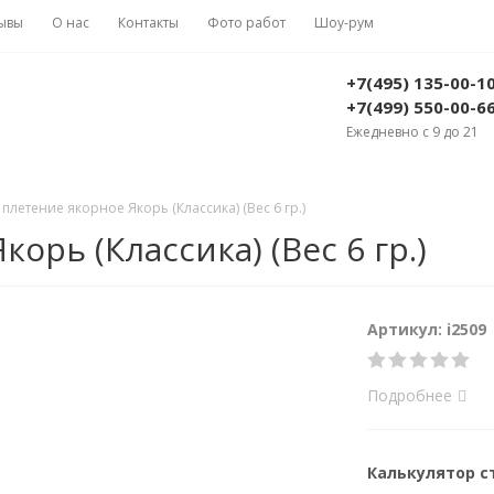
ывы
О нас
Контакты
Фото работ
Шоу-рум
+7(495) 135-00-1
+7(499) 550-00-6
Ежедневно с 9 до 21
 плетение якорное Якорь (Классика) (Вес 6 гр.)
орь (Классика) (Вес 6 гр.)
Артикул: i2509
Подробнее
Калькулятор 