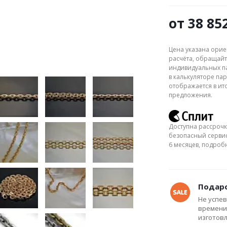
от
38 85
Цена указана орие
расчёта, обращайт
индивидуальных па
в калькуляторе пар
отображается в ит
предложения.
Доступна рассрочк
безопасный сервис
6 месяцев, подро
Подаро
Не успев
времени
изготов