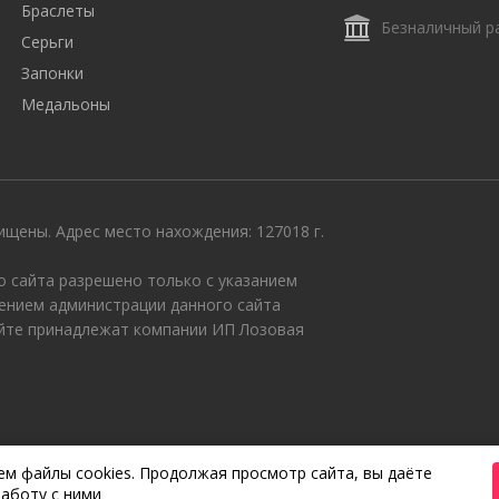
Браслеты
Безналичный р
Серьги
Запонки
Медальоны
щены. Адрес место нахождения: 127018 г.
 сайта разрешено только с указанием
ением администрации данного сайта
айте принадлежат компании ИП Лозовая
м файлы cookies. Продолжая просмотр сайта, вы даёте
аботу с ними