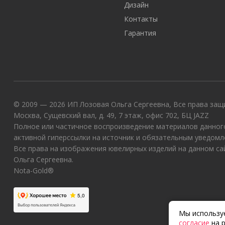
Дизайн
Контакты
Гарантия
© 2009 — 2026 ИП Лозовая Ольга Сергеевна, Все права защи
Москва, Сущевский вал, д. 49, 7 этаж, офис 702, БЦ JAZZ
Полное или частичное воспроизведение материалов данного
активной гиперссылки на источник и обязательным уведомл
Все права на изображения ювелирных изделий на данном с
Ольга Сергеевна.
Nota-Gold®
Мы используе
согласие
на р