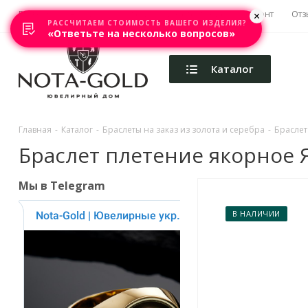
Главная
Акции
Каталоги
Изготовление
Ремонт
Отз
РАССЧИТАЕМ СТОИМОСТЬ ВАШЕГО ИЗДЕЛИЯ?
«Ответьте на несколько вопросов»
Каталог
Главная
-
Каталог
-
Браслеты на заказ из золота и серебра
-
Браслет
Браслет плетение якорное Як
Мы в Telegram
В НАЛИЧИИ