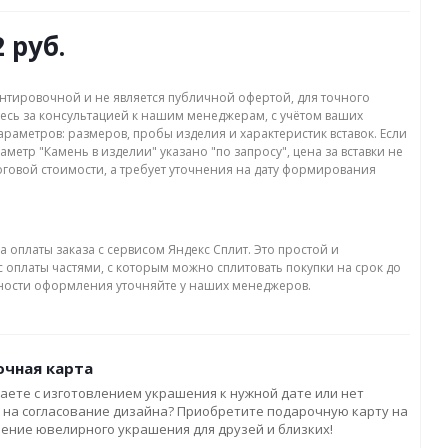
2 руб.
нтировочной и не является публичной офертой, для точного
есь за консультацией к нашим менеджерам, с учётом ваших
раметров: размеров, пробы изделия и характеристик вставок. Если
аметр "Камень в изделии" указано "по запросу", цена за вставки не
оговой стоимости, а требует уточнения на дату формирования
а оплаты заказа с сервисом Яндекс Сплит. Это простой и
 оплаты частями, с которым можно сплитовать покупки на срок до
бности оформления уточняйте у наших менеджеров.
чная карта
аете с изготовлением украшения к нужной дате или нет
 на согласование дизайна? Приобретите подарочную карту на
ление ювелирного украшения для друзей и близких!