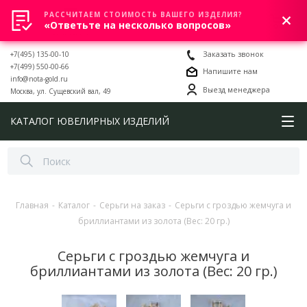
РАССЧИТАЕМ СТОИМОСТЬ ВАШЕГО ИЗДЕЛИЯ?
0
«Ответьте на несколько вопросов»
+7(495) 135-00-10
Заказать звонок
+7(499) 550-00-66
Напишите нам
info@nota-gold.ru
Выезд менеджера
Москва, ул. Сущевский вал, 49
КАТАЛОГ ЮВЕЛИРНЫХ ИЗДЕЛИЙ
Главная
-
Каталог
-
Серьги на заказ
-
Серьги с гроздью жемчуга и
бриллиантами из золота (Вес: 20 гр.)
Серьги с гроздью жемчуга и
бриллиантами из золота (Вес: 20 гр.)