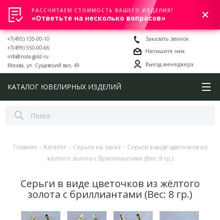
РАССЧИТАЕМ СТОИМОСТЬ ВАШЕГО ИЗДЕЛИЯ?
0
«Ответьте на несколько вопросов»
+7(495) 135-00-10
Заказать звонок
+7(499) 550-00-66
Напишите нам
info@nota-gold.ru
Выезд менеджера
Москва, ул. Сущевский вал, 49
КАТАЛОГ ЮВЕЛИРНЫХ ИЗДЕЛИЙ
Главная
-
Каталог
-
Серьги на заказ
-
Серьги в виде цветочков из
жёлтого золота с бриллиантами (Вес: 8 гр.)
Серьги в виде цветочков из жёлтого
золота с бриллиантами (Вес: 8 гр.)