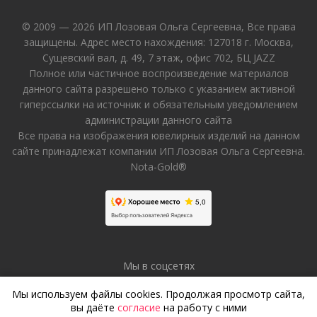
© 2009 — 2026 ИП Лозовая Ольга Сергеевна, Все права
защищены. Адрес место нахождения: 127018 г. Москва,
Сущевский вал, д. 49, 7 этаж, офис 702, БЦ JAZZ
Полное или частичное воспроизведение материалов
данного сайта разрешено только с указанием активной
гиперссылки на источник и обязательным уведомлением
администрации данного сайта
Все права на изображения ювелирных изделий на данном
сайте принадлежат компании ИП Лозовая Ольга Сергеевна.
Nota-Gold®
Мы в соцсетях
Мы используем файлы cookies. Продолжая просмотр сайта,
вы даёте
согласие
на работу с ними