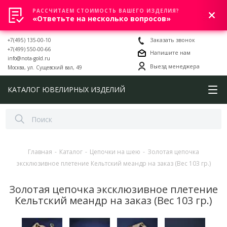
РАССЧИТАЕМ СТОИМОСТЬ ВАШЕГО ИЗДЕЛИЯ?
0
«Ответьте на несколько вопросов»
+7(495) 135-00-10
Заказать звонок
+7(499) 550-00-66
Напишите нам
info@nota-gold.ru
Выезд менеджера
Москва, ул. Сущевский вал, 49
КАТАЛОГ ЮВЕЛИРНЫХ ИЗДЕЛИЙ
Главная
-
Каталог
-
Цепочки на шею
-
Золотая цепочка
эксклюзивное плетение Кельтский меандр на заказ (Вес 103 гр.)
Золотая цепочка эксклюзивное плетение
Кельтский меандр на заказ (Вес 103 гр.)