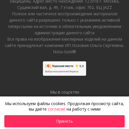
защищены. Адрес место нахождения: 127018 г. Москва,
Сущевский вал, д. 49, 7 этаж, офис 702, БЦ JAZZ
Полное или частичное воспроизведение материалов
данного сайта разрешено только с указанием активной
гиперссылки на источник и обязательным уведомлением
администрации данного сайта
Все права на изображения ювелирных изделий на данном
сайте принадлежат компании ИП Лозовая Ольга Сергеевна.
Nota-Gold®
Мы в соцсетях
Мы используем файлы cookies. Продолжая просмотр сайта,
вы даёте
согласие
на работу с ними
Принять