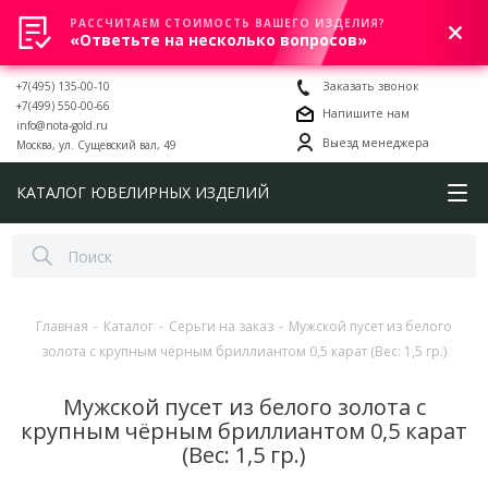
РАССЧИТАЕМ СТОИМОСТЬ ВАШЕГО ИЗДЕЛИЯ?
0
«Ответьте на несколько вопросов»
+7(495) 135-00-10
Заказать звонок
+7(499) 550-00-66
Напишите нам
info@nota-gold.ru
Выезд менеджера
Москва, ул. Сущевский вал, 49
КАТАЛОГ ЮВЕЛИРНЫХ ИЗДЕЛИЙ
Главная
-
Каталог
-
Серьги на заказ
-
Мужской пусет из белого
золота с крупным чёрным бриллиантом 0,5 карат (Вес: 1,5 гр.)
Мужской пусет из белого золота с
крупным чёрным бриллиантом 0,5 карат
(Вес: 1,5 гр.)