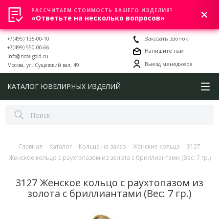
РАССЧИТАЕМ СТОИМОСТЬ ВАШЕГО ИЗДЕЛИЯ?
0
«Ответьте на несколько вопросов»
+7(495) 135-00-10
Заказать звонок
+7(499) 550-00-66
Напишите нам
info@nota-gold.ru
Выезд менеджера
Москва, ул. Сущевский вал, 49
КАТАЛОГ ЮВЕЛИРНЫХ ИЗДЕЛИЙ
Главная
-
Каталог
-
Кольца на заказ
-
Женские кольца
-
3127
Женское кольцо с раухтопазом из золота с бриллиантами (Вес: 7 гр.)
3127 Женское кольцо с раухтопазом из
золота с бриллиантами (Вес: 7 гр.)