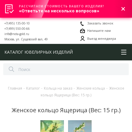
РАССЧИТАЕМ СТОИМОСТЬ ВАШЕГО ИЗДЕЛИЯ?
0
«Ответьте на несколько вопросов»
+7(495) 135-00-10
Заказать звонок
+7(499) 550-00-66
Напишите нам
info@nota-gold.ru
Выезд менеджера
Москва, ул. Сущевский вал, 49
КАТАЛОГ ЮВЕЛИРНЫХ ИЗДЕЛИЙ
Главная
-
Каталог
-
Кольца на заказ
-
Женские кольца
-
Женское
кольцо Ящерица (Вес: 15 гр.)
Женское кольцо Ящерица (Вес: 15 гр.)