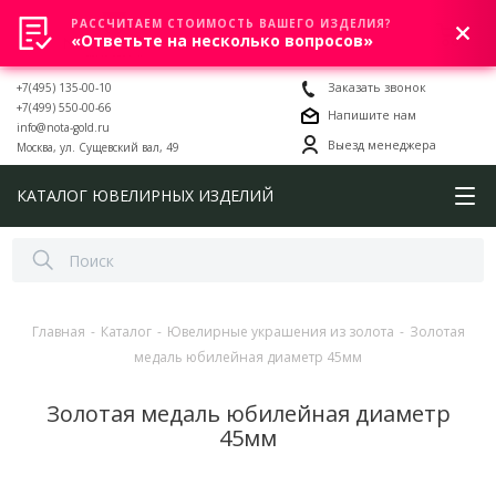
РАССЧИТАЕМ СТОИМОСТЬ ВАШЕГО ИЗДЕЛИЯ?
0
«Ответьте на несколько вопросов»
+7(495) 135-00-10
Заказать звонок
+7(499) 550-00-66
Напишите нам
info@nota-gold.ru
Выезд менеджера
Москва, ул. Сущевский вал, 49
КАТАЛОГ ЮВЕЛИРНЫХ ИЗДЕЛИЙ
Главная
-
Каталог
-
Ювелирные украшения из золота
-
Золотая
медаль юбилейная диаметр 45мм
Золотая медаль юбилейная диаметр
45мм