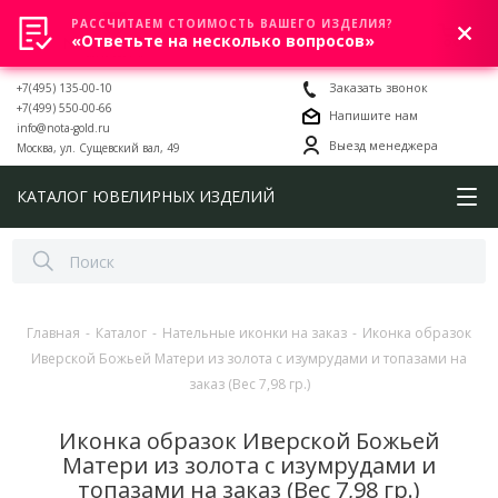
РАССЧИТАЕМ СТОИМОСТЬ ВАШЕГО ИЗДЕЛИЯ?
0
«Ответьте на несколько вопросов»
+7(495) 135-00-10
Заказать звонок
+7(499) 550-00-66
Напишите нам
info@nota-gold.ru
Выезд менеджера
Москва, ул. Сущевский вал, 49
КАТАЛОГ ЮВЕЛИРНЫХ ИЗДЕЛИЙ
Главная
-
Каталог
-
Нательные иконки на заказ
-
Иконка образок
Иверской Божьей Матери из золота с изумрудами и топазами на
заказ (Вес 7,98 гр.)
Иконка образок Иверской Божьей
Матери из золота с изумрудами и
топазами на заказ (Вес 7,98 гр.)