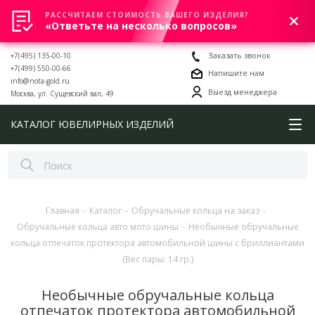
РАССЧИТАЕМ СТОИМОСТЬ ВАШЕГО ИЗДЕЛИЯ?
0
«Ответьте на несколько вопросов»
+7(495) 135-00-10
Заказать звонок
+7(499) 550-00-66
Напишите нам
info@nota-gold.ru
Выезд менеджера
Москва, ул. Сущевский вал, 49
КАТАЛОГ ЮВЕЛИРНЫХ ИЗДЕЛИЙ
Главная
-
Каталог
-
Обручальные кольца на заказ
-
Обручальные кольца авто мото шины
-
Необычные обручальные
кольца отпечаток протектора автомобильной шины с бриллиантами
(Вес пары: 14 гр.)
Необычные обручальные кольца
отпечаток протектора автомобильной