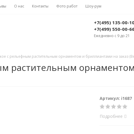
ывы
О нас
Контакты
Фото работ
Шоу-рум
+7(495) 135-00-1
+7(499) 550-00-6
Ежедневно с 9 до 21
кое с рельефным растительным орнаментом и бриллиантами на заказ (Вес:
ым растительным орнаментом 
Артикул: i1687
Подробнее