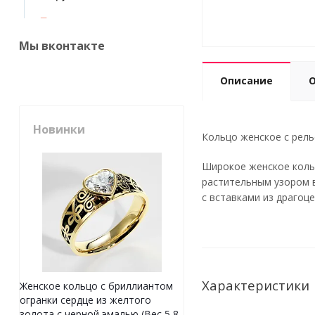
Мы вконтакте
Описание
Новинки
Кольцо женское с рель
Широкое женское коль
растительным узором 
с вставками из драгоц
Характеристики
Женское кольцо с бриллиантом
огранки сердце из желтого
золота с черной эмалью (Вес 5,8