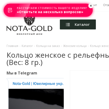
Главная
Акции
Каталоги
Изготовление
Ремонт
Отз
РАССЧИТАЕМ СТОИМОСТЬ ВАШЕГО ИЗДЕЛИЯ?
«Ответьте на несколько вопросов»
Каталог
Главная
-
Каталог
-
Кольца на заказ
-
Женские кольца
-
Кольцо женс
Кольцо женское с рельефн
(Вес: 8 гр.)
Мы в Telegram