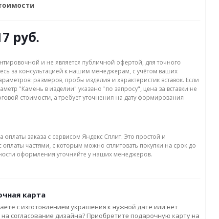
стоимости
17 руб.
нтировочной и не является публичной офертой, для точного
есь за консультацией к нашим менеджерам, с учётом ваших
раметров: размеров, пробы изделия и характеристик вставок. Если
аметр "Камень в изделии" указано "по запросу", цена за вставки не
оговой стоимости, а требует уточнения на дату формирования
а оплаты заказа с сервисом Яндекс Сплит. Это простой и
 оплаты частями, с которым можно сплитовать покупки на срок до
бности оформления уточняйте у наших менеджеров.
чная карта
аете с изготовлением украшения к нужной дате или нет
 на согласование дизайна? Приобретите подарочную карту на