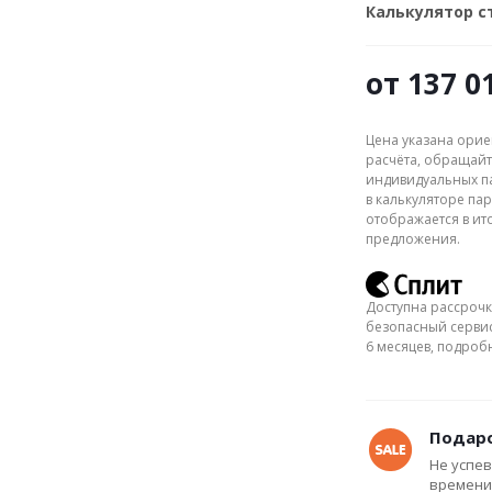
Калькулятор 
от
137 0
Цена указана орие
расчёта, обращайт
индивидуальных па
в калькуляторе пар
отображается в ит
предложения.
Доступна рассрочк
безопасный сервис
6 месяцев, подро
Подаро
Не успев
времени