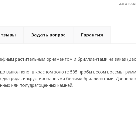
изготов
Отзывы
Задать вопрос
Гарантия
ефным растительным орнаментом и бриллиантами на заказ (Вес: 
цо выполнено в красном золоте 585 пробы весом восемь грамм
в два ряда, инкрустированными белыми бриллиантами. Даннная 
енных или полудрагоценных камней.