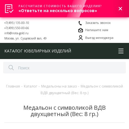
РАССЧИТАЕМ СТОИМОСТЬ ВАШЕГО ИЗДЕЛИЯ?
0
«Ответьте на несколько вопросов»
+7(495) 135-00-10
Заказать звонок
+7(499) 550-00-66
Напишите нам
info@nota-gold.ru
Выезд менеджера
Москва, ул. Сущевский вал, 49
КАТАЛОГ ЮВЕЛИРНЫХ ИЗДЕЛИЙ
Главная
-
Каталог
-
Медальоны на заказ
-
Медальон с символикой
ВДВ двухцветный (Вес: 8 гр.)
Медальон с символикой ВДВ
двухцветный (Вес: 8 гр.)