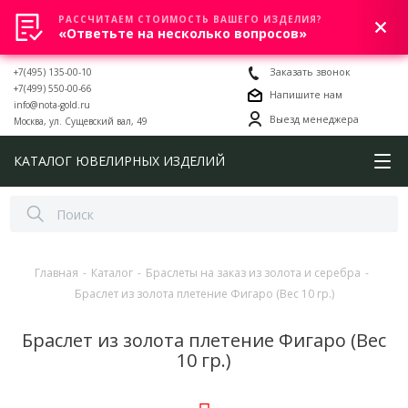
РАССЧИТАЕМ СТОИМОСТЬ ВАШЕГО ИЗДЕЛИЯ?
0
«Ответьте на несколько вопросов»
+7(495) 135-00-10
Заказать звонок
+7(499) 550-00-66
Напишите нам
info@nota-gold.ru
Выезд менеджера
Москва, ул. Сущевский вал, 49
КАТАЛОГ ЮВЕЛИРНЫХ ИЗДЕЛИЙ
Главная
-
Каталог
-
Браслеты на заказ из золота и серебра
-
Браслет из золота плетение Фигаро (Вес 10 гр.)
Браслет из золота плетение Фигаро (Вес
10 гр.)