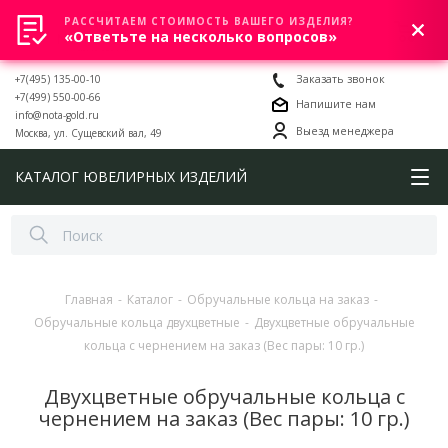
РАССЧИТАЕМ СТОИМОСТЬ ВАШЕГО ИЗДЕЛИЯ?
0
«Ответьте на несколько вопросов»
+7(495) 135-00-10
Заказать звонок
+7(499) 550-00-66
Напишите нам
info@nota-gold.ru
Выезд менеджера
Москва, ул. Сущевский вал, 49
КАТАЛОГ ЮВЕЛИРНЫХ ИЗДЕЛИЙ
Главная
-
Каталог
-
Обручальные кольца на заказ
-
Обручальные кольца двухцветные
-
Двухцветные обручальные
кольца с чернением на заказ (Вес пары: 10 гр.)
Двухцветные обручальные кольца с
чернением на заказ (Вес пары: 10 гр.)