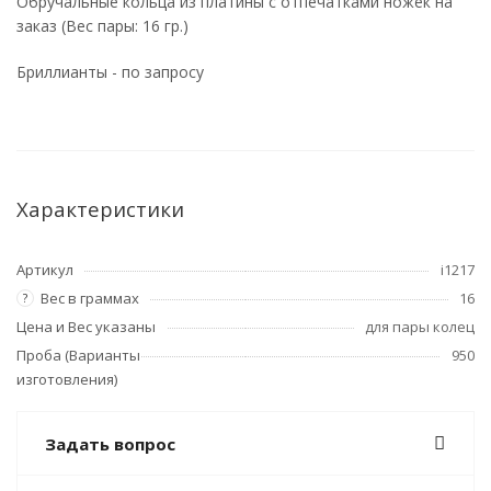
Обручальные кольца из платины с отпечатками ножек на
заказ (Вес пары: 16 гр.)
Бриллианты - по запросу
Характеристики
Артикул
i1217
Вес в граммах
16
?
Цена и Вес указаны
для пары колец
Проба (Варианты
950
изготовления)
Задать вопрос