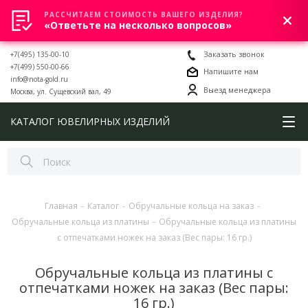
РАССЧИТАЕМ СТОИМОСТЬ ВАШЕГО ИЗДЕЛИЯ?
0
«Ответьте на несколько вопросов»
+7(495) 135-00-10
Заказать звонок
+7(499) 550-00-66
Напишите нам
info@nota-gold.ru
Выезд менеджера
Москва, ул. Сущевский вал, 49
КАТАЛОГ ЮВЕЛИРНЫХ ИЗДЕЛИЙ
Главная
-
Каталог
-
Обручальные кольца на заказ
-
Обручальные кольца из платины
-
Обручальные кольца из платины
с отпечатками ножек на заказ (Вес пары: 16 гр.)
Обручальные кольца из платины с
отпечатками ножек на заказ (Вес пары:
16 гр.)