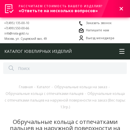
РАССЧИТАЕМ СТОИМОСТЬ ВАШЕГО ИЗДЕЛИЯ?
0
«Ответьте на несколько вопросов»
+7(495) 135-00-10
Заказать звонок
+7(499) 550-00-66
Напишите нам
info@nota-gold.ru
Выезд менеджера
Москва, ул. Сущевский вал, 49
КАТАЛОГ ЮВЕЛИРНЫХ ИЗДЕЛИЙ
Главная
-
Каталог
-
Обручальные кольца на заказ
-
Обручальные кольца с отпечатками пальцев
-
Обручальные кольца
с отпечатками пальцев на наружной поверхности на заказ (Вес пары:
13гр.)
Обручальные кольца с отпечатками
пальцев на наружной поверхности на