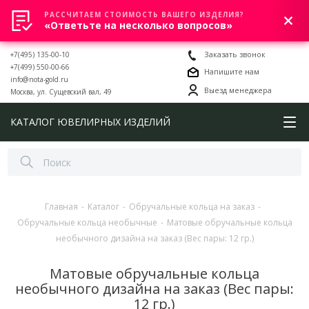
РАССЧИТАЕМ СТОИМОСТЬ ВАШЕГО ИЗДЕЛИЯ?
0
«Ответьте на несколько вопросов»
+7(495) 135-00-10
Заказать звонок
+7(499) 550-00-66
Напишите нам
info@nota-gold.ru
Выезд менеджера
Москва, ул. Сущевский вал, 49
КАТАЛОГ ЮВЕЛИРНЫХ ИЗДЕЛИЙ
Главная
-
Каталог
-
Обручальные кольца на заказ
-
Обручальные кольца необычные
-
Матовые обручальные кольца
необычного дизайна на заказ (Вес пары: 12 гр.)
Матовые обручальные кольца
необычного дизайна на заказ (Вес пары:
12 гр.)